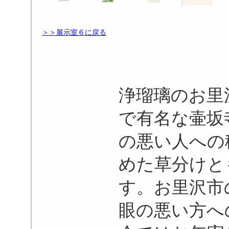
＞＞展示室６に戻る
浄瑠璃のお里
で有名な壷坂
の悪い人への
めた草分けと
す。お里沢市
眼の悪い方へ