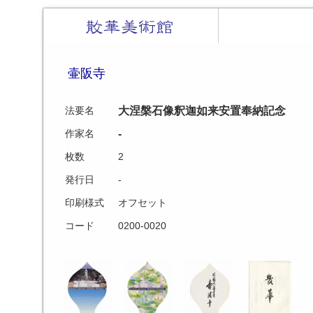
散華美術館 SANGE
MUSEUM
壷阪寺
大涅槃石像釈迦如来安置奉納記念
法要名
-
作家名
枚数
2
発行日
-
印刷様式
オフセット
コード
0200-0020