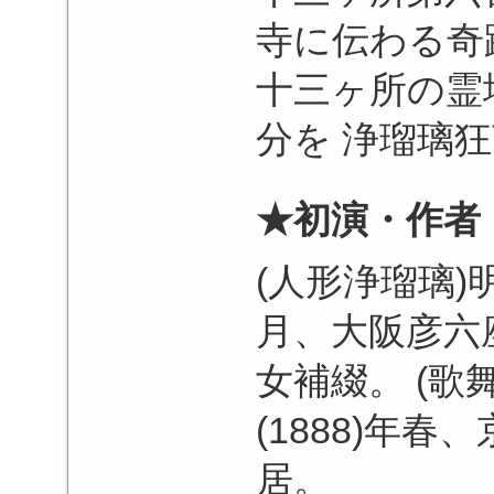
寺に伝わる奇
十三ヶ所の霊
分を 浄瑠璃
★初演・作者
(人形浄瑠璃)明
月、大阪彦六
女補綴。 (歌
(1888)年
居。