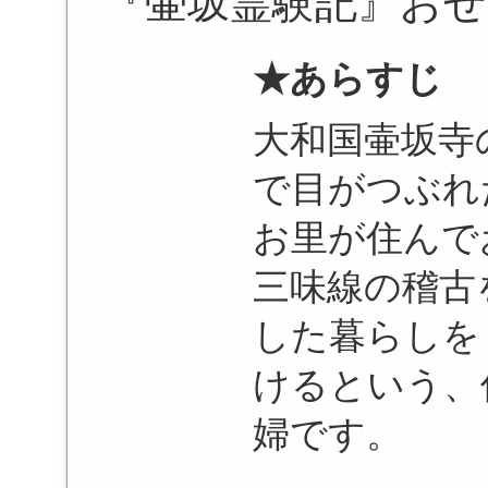
『壷坂霊験記』おせ
★あらすじ
大和国壷坂寺
で目がつぶれ
お里が住んで
三味線の稽古
した暮らしを
けるという、
婦です。